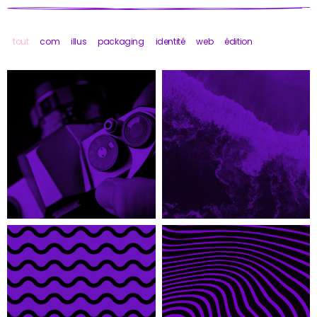
tout
com
illus
packaging
identité
web
édition